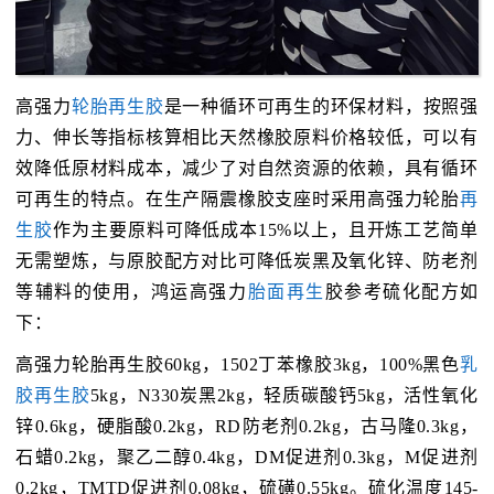
高强力
轮胎再生胶
是一种循环可再生的环保材料，按照强
力、伸长等指标核算相比天然橡胶原料价格较低，可以有
效降低原材料成本，减少了对自然资源的依赖，具有循环
可再生的特点。在生产隔震橡胶支座时采用高强力轮胎
再
生胶
作为主要原料可降低成本15%以上，且开炼工艺简单
无需塑炼，与原胶配方对比可降低炭黑及氧化锌、防老剂
等辅料的使用，鸿运高强力
胎面再生
胶参考硫化配方如
下：
高强力轮胎再生胶60kg，1502丁苯橡胶3kg，100%黑色
乳
胶再生胶
5kg，N330炭黑2kg，轻质碳酸钙5kg，活性氧化
锌0.6kg，硬脂酸0.2kg，RD防老剂0.2kg，古马隆0.3kg，
石蜡0.2kg，聚乙二醇0.4kg，DM促进剂0.3kg，M促进剂
0.2kg，TMTD促进剂0.08kg，硫磺0.55kg。硫化温度145-