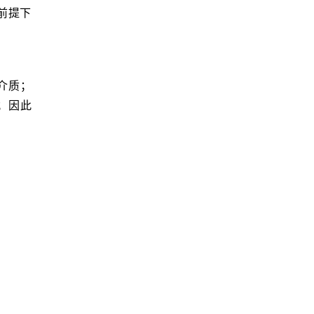
下‌‌
介质；
；因此