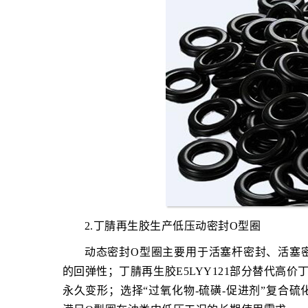
2.丁腈再生胶生产低压动密封O型圈
动态密封O型圈主要用于活塞杆密封、活塞
的回弹性；丁腈再生胶E5LYY121部分替代高
永久变形；选择“过氧化物-硫磺-促进剂”复合