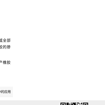
或全部
胶的掺
产橡胶
中的应用