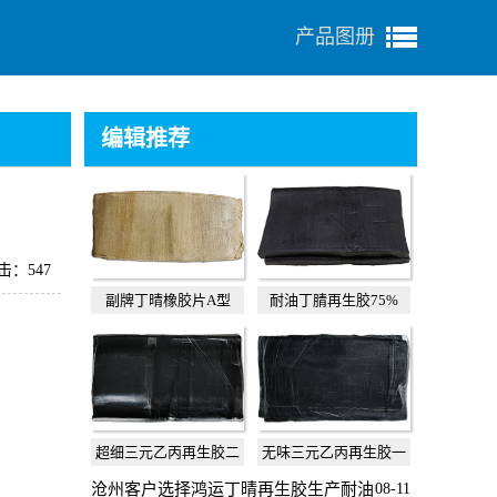
产品图册
编辑推荐
击：547
副牌丁晴橡胶片A型
耐油丁腈再生胶75%
超细三元乙丙再生胶二
无味三元乙丙再生胶一
级
级
沧州客户选择鸿运丁晴再生胶生产耐油
08-11