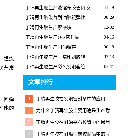
胶板的经过
丁晴再生胶生产液罐车胶管内胶
11-19
丁晴再生胶改善耐油胶辊弹性
08-29
丁晴再生胶生产摩擦块
12-02
丁晴再生胶生产O型密封圈
04-16
丁晴再生胶生产耐油胶鞋
06-18
丁晴再生胶生产丁晴印刷胶辊
03-13
、捏炼
丁晴再生胶生产彩色发泡套管
05-11
胶并用
文章排行
1
丁腈再生胶在发泡密封条中的应用
、回弹
性能的
2
为什么丁腈再生胶主要用途是生产耐
油橡胶制品？
3
丁腈再生胶在耐油夹布胶管中的掺用
技巧
4
丁腈再生胶在耐燃油橡胶制品中的应