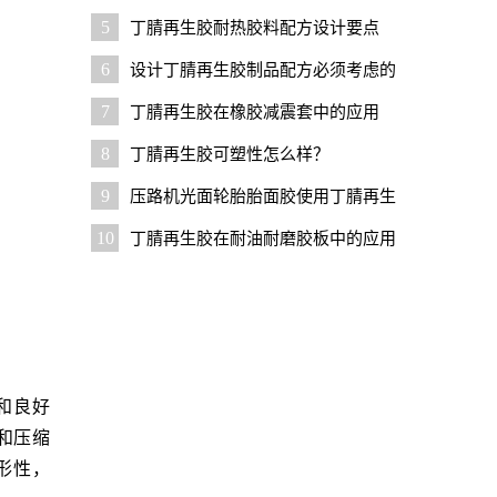
用技巧
5
丁腈再生胶耐热胶料配方设计要点
6
设计丁腈再生胶制品配方必须考虑的
几个问题
7
丁腈再生胶在橡胶减震套中的应用
8
丁腈再生胶可塑性怎么样？
9
压路机光面轮胎胎面胶使用丁腈再生
胶的优势与技巧
10
丁腈再生胶在耐油耐磨胶板中的应用
和良好
和压缩
形性，