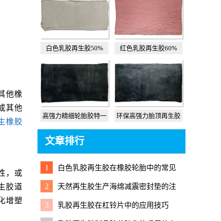
白色乳胶再生胶50%
红色乳胶再生胶60%
其他橡
或其他
高强力精细轮胎胶特一
环保高强力胎顶再生胶
生橡胶
文章排行
1
白色乳胶再生胶在橡胶轮胎中的常见
性，或
应用
2
天然再生胶生产海绵减震密封垫的注
生胶道
意事项与实用配方
化增塑
3
乳胶再生胶在杠铃片中的应用技巧
。