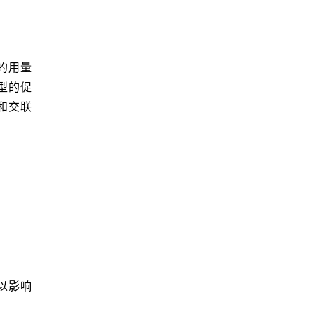
的用量
型的促
和交联
以影响