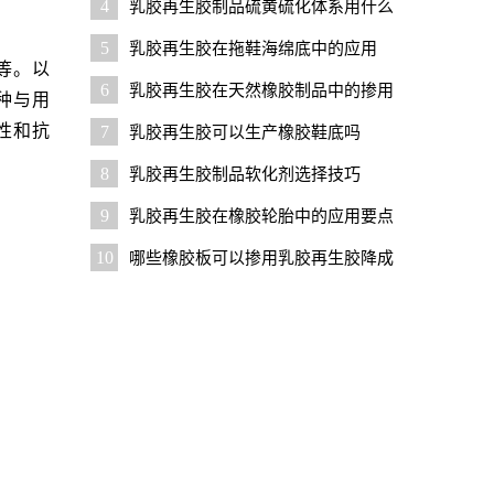
4
乳胶再生胶制品硫黄硫化体系用什么
促进剂好？
5
乳胶再生胶在拖鞋海绵底中的应用
等。以
6
乳胶再生胶在天然橡胶制品中的掺用
种与用
比例是多少
性和抗
7
乳胶再生胶可以生产橡胶鞋底吗
8
乳胶再生胶制品软化剂选择技巧
9
乳胶再生胶在橡胶轮胎中的应用要点
10
哪些橡胶板可以掺用乳胶再生胶降成
本？