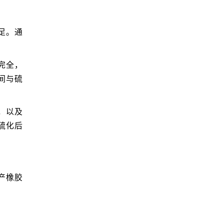
足。通
完全，
间与硫
，以及
硫化后
。
产橡胶