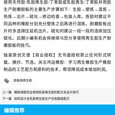
使用天然胶/乳胶再生胶/丁苯胶或乳胶再生/丁苯胶并用胶
生产耐磨胶板的主要生产步骤如下：生胶→塑炼→混炼→
热炼→出片→硫化→修边检查→包装入库。炼胶时建议不
同品种的橡胶分别充分塑炼之后再进行混炼。耐磨胶板出
片时多选择压延机出片，硫化时建议一段一段的连续加压
硫化。后期小编有机会将继续与您分享使用再生胶生产耐
磨胶板的技巧。
独家原创文章【商业授权】无书面授权禁止任何形式转
载，摘抄、节选。关注鸿运橡胶：学习再生橡胶生产橡胶
制品的工艺配方和原料的技术，帮您降低成本增加利润。
胶板用再生胶
上一篇
橡胶球胆完全使用乳胶再生胶的配方及设计技巧
下一篇
如何设计全乳胶再生胶生产白色鞋底配方
编辑推荐