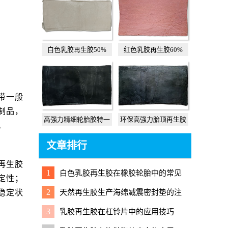
白色乳胶再生胶50%
红色乳胶再生胶60%
带一般
制品，
高强力精细轮胎胶特一
环保高强力胎顶再生胶
。
文章排行
再生胶
1
白色乳胶再生胶在橡胶轮胎中的常见
定性；
应用
2
天然再生胶生产海绵减震密封垫的注
稳定状
意事项与实用配方
3
乳胶再生胶在杠铃片中的应用技巧