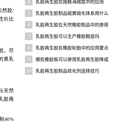
4
乳胶再生胶在拖鞋海绵底中的应用
然胶/
5
乳胶再生胶制品硫黄硫化体系用什么
性价比
促进剂好？
6
乳胶再生胶在天然橡胶制品中的掺用
比例是多少
7
乳胶再生胶可以生产橡胶鞋底吗
8
乳胶再生胶在橡胶轮胎中的应用要点
胶，尽
的黑乳
9
哪些橡胶板可以掺用乳胶再生胶降成
本？
10
乳胶再生胶制品软化剂选择技巧
与天然
乳胶再
40%