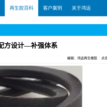
再生胶百科
客户案例
关于鸿运
配方设计—补强体系
编辑：鸿运再生橡胶
点击