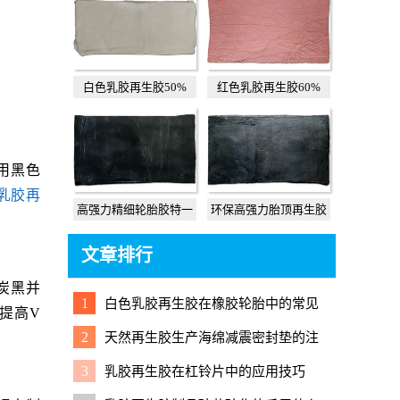
白色乳胶再生胶50%
红色乳胶再生胶60%
用黑色
乳胶再
高强力精细轮胎胶特一
环保高强力胎顶再生胶
文章排行
炭黑并
1
白色乳胶再生胶在橡胶轮胎中的常见
，提高V
应用
2
天然再生胶生产海绵减震密封垫的注
意事项与实用配方
3
乳胶再生胶在杠铃片中的应用技巧