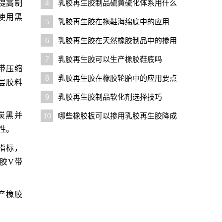
4
乳胶再生胶制品硫黄硫化体系用什么
提高制
促进剂好？
使用黑
5
乳胶再生胶在拖鞋海绵底中的应用
6
乳胶再生胶在天然橡胶制品中的掺用
比例是多少
7
乳胶再生胶可以生产橡胶鞋底吗
带压缩
8
乳胶再生胶在橡胶轮胎中的应用要点
层胶料
9
乳胶再生胶制品软化剂选择技巧
炭黑并
10
哪些橡胶板可以掺用乳胶再生胶降成
性。
本？
指标，
生胶V带
产橡胶