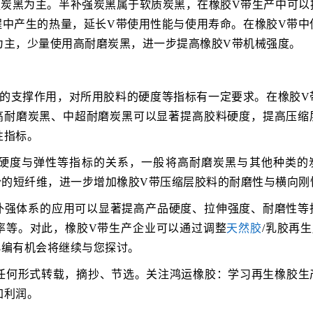
强炭黑为主。半补强炭黑属于软质炭黑，在橡胶V带生产中可以
程中产生的热量，延长V带使用性能与使用寿命。在橡胶V带中
为主，少量使用高耐磨炭黑，进一步提高橡胶V带机械强度。
要的支撑作用，对所用胶料的硬度等指标有一定要求。在橡胶V
使用高耐磨炭黑、中超耐磨炭黑可以显著提高胶料硬度，提高压缩
性指标。
硬度与弹性等指标的关系，一般将高耐磨炭黑与其他种类的
-20份的短纤维，进一步增加橡胶V带压缩层胶料的耐磨性与横向刚
补强体系的应用可以显著提高产品硬度、拉伸强度、耐磨性等
率等。对此，橡胶V带生产企业可以通过调整
天然胶
/乳胶再
小编有机会将继续与您探讨。
任何形式转载，摘抄、节选。关注鸿运橡胶：学习再生橡胶生
加利润。