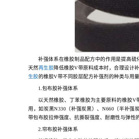
补强体系在橡胶制品配方中的作用是提高硫
天然
再生胶
降低橡胶V带原料成本时，合理设计
生胶
的橡胶V带不同胶层配方补强剂的种类与用
1.包布胶补强体系
以天然橡胶、丁苯橡胶为主要原料的橡胶V
用，如炭黑N330（补强炭黑）、N660（半补强
带包布胶拉伸强度、抗撕裂强度、耐磨性与弹性
2.帘布胶补强体系