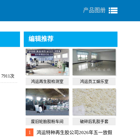
产品图册
编辑推荐
7911次
鸿运再生胶检测室
鸿运员工娱乐室
废旧轮胎胶粉车间
破碎后乳胶手套
1
鸿运特种再生胶公司2026年五一放假